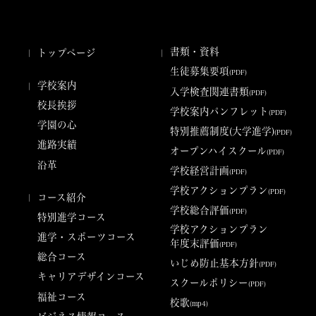
キャリアデザインコース
福祉コース
ビジネス情報コース
生活文化コース
書類・資料
トップページ
生徒募集要項
(PDF)
学校案内
入学検査関連書類
(PDF)
校長挨拶
学校案内パンフレット
(PDF)
学園の心
特別推薦制度(大学進学)
(PDF)
進路実績
オープンハイスクール
(PDF)
沿革
学校経営計画
(PDF)
学校アクションプラン
(PDF)
コース紹介
学校総合評価
(PDF)
特別進学コース
学校アクションプラン
進学・スポーツコース
年度末評価
(PDF)
総合コース
いじめ防止基本方針
(PDF)
キャリアデザインコース
スクールポリシー
(PDF)
福祉コース
校歌
(mp4)