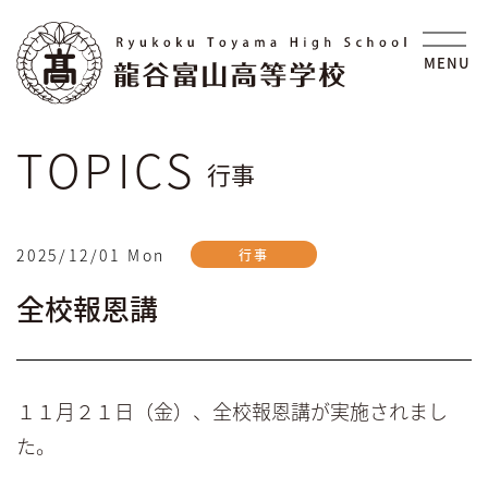
S
k
i
MENU
p
t
o
t
行事
h
e
c
2025/12/01 Mon
行事
o
n
全校報恩講
t
e
n
t
１１月２１日（金）、全校報恩講が実施されまし
た。