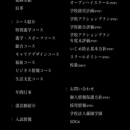
進路実績
オープンハイスクール
(PDF)
沿革
学校経営計画
(PDF)
学校アクションプラン
(PDF)
コース紹介
学校総合評価
(PDF)
特別進学コース
学校アクションプラン
進学・スポーツコース
年度末評価
(PDF)
総合コース
いじめ防止基本方針
(PDF)
キャリアデザインコース
スクールポリシー
(PDF)
福祉コース
校歌
(mp4)
ビジネス情報コース
生活文化コース
お問い合わせ
年間行事
個人情報保護方針
(PDF)
採用情報
部​活​動紹介
(PDF)
学校法人藤園学園
入試情報
SDGs