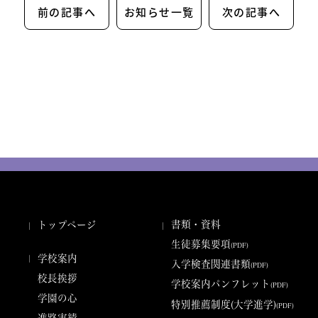
前の記事へ
お知らせ一覧
次の記事へ
入試情報
学校生活
卒業生の窓
お問い合わせ
特別進学コース
進学スポーツコース
キャリアデザインコース
福祉コース
ビジネス情報コース
生活文化コース
書類・資料
トップページ
生徒募集要項
(PDF)
学校案内
入学検査関連書類
(PDF)
校長挨拶
学校案内パンフレット
(PDF)
学園の心
特別推薦制度(大学進学)
(PDF)