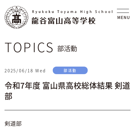
S
k
i
MENU
p
t
o
t
部活動
h
e
c
2025/06/18 Wed
部活動
o
n
令和7年度 富山県高校総体結果 剣道
t
部
e
n
t
剣道部