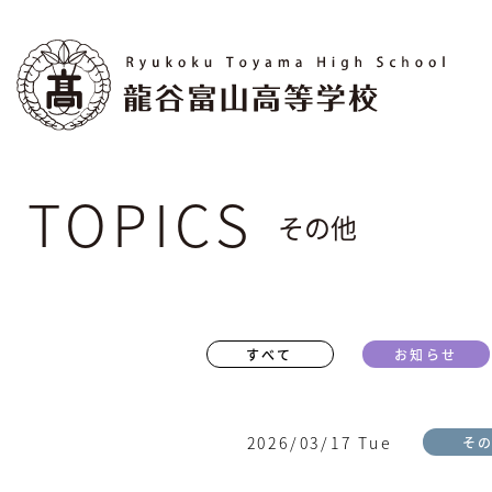
S
k
i
p
t
o
t
h
その他
e
c
o
n
t
e
すべて
お知らせ
n
t
2026/03/17 Tue
そ